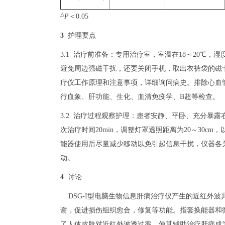
△
P
＜0.05
3
护理要点
3.1 治疗前准备：专用治疗室，室温在18～20℃，湿
避免周边强磁干扰，还要关闭手机，取出衣裤袋的磁
疗仪工作原理和注意事项，详细询问病史。排除心血
行血象、肝功能、生化、血清免疫学、B超等检查。
3.2 治疗过程观察护理：患者安静、平卧、充分暴
次治疗时间20min，调整灯罩透照距离为20～30c
能器使用后尽量减少移动以免引起信息干扰，仪器各
动。
4
讨论
DSG-I型电脑生物信息肝病治疗仪产生的近红外波
谢，促进损伤组织愈合，修复等功能。指套换能器和
了人体皮肤对近红外波透过率，使其辅助治疗肝病成