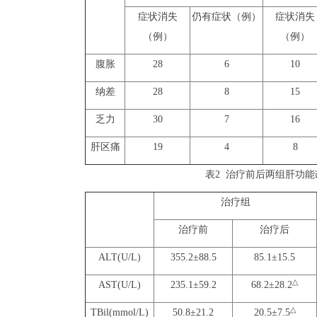
症状消失
仍有症状（例）
症状消失
（例）
（例）
腹胀
28
6
10
纳差
28
8
15
乏力
30
7
16
肝区痛
19
4
8
表2 治疗前后两组肝功能
治疗组
治疗前
治疗后
ALT(U/L)
355.2±88.5
85.1±15.5
△
AST(U/L)
235.1±59.2
68.2±28.2
△
TBil(mmol/L)
50.8±21.2
20.5±7.5