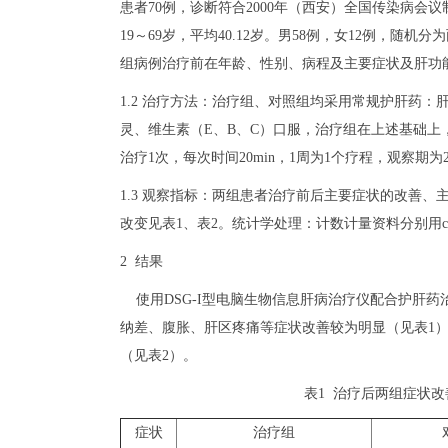
患者70例，诊断符合2000年（西安）全国传染病会
19～69岁，平均40.12岁。男58例，女12例，随机
组病例治疗前在年龄、性别、病程及主要症状及肝功
1.2 治疗方法：治疗组、对照组均采用常规护肝药
灵、维生素（E、B、C）口服，治疗组在上述基础上
治疗1次，每次时间20min，1周为1个疗程，观察期为
1.3 观察指标：两组患者治疗前后主要症状的改善、主要
改变见表1、表2。统计学处理：计数计量资料分别用c
2 结果
使用DSG-I型电脑生物信息肝病治疗仪配合护肝药
纳差、腹胀、肝区疼痛等症状改善较为明显（见表1
（见表2）。
表1 治疗后两组症状改
症状
治疗组