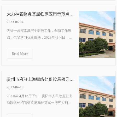
大力神雀啄灸基层临床应用示范点
——瓜沥社区卫生服务中心举行中医
2023-04-04
药服务能力提升交流学习会
为进一步探索基层中医药工作，创新工作思
路，借鉴学习优良做法，2023年4月4日，诸
暨市赵家镇社区卫生服务中心主任孔其芳一
行到瓜沥...
Read More
贵州市府驻上海联络处促投局领导莅
临公司参观考察
2023-04-18
2023年04月18日下午，贵阳市人民政府驻上
海联络处招商促投局局长郑斌一行五人到公
司参观考察，在二楼会议室，公司董事长、
总经理热...